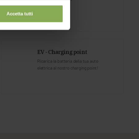
sono gratuiti.
Accetta tutti
EV - Charging point
Ricarica la batteria della tua auto
elettrica al nostro charging point!