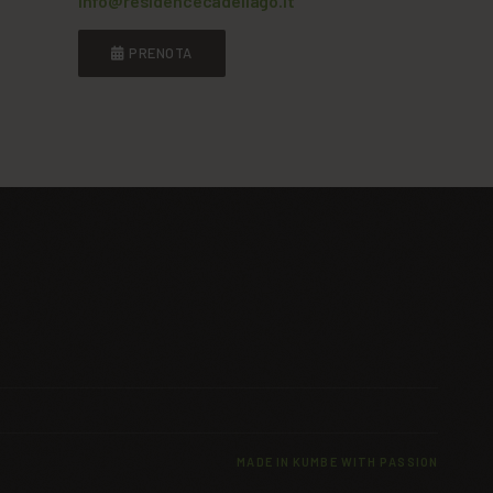
info@residencecadellago.it
PRENOTA
MADE IN
KUMBE
WITH PASSION