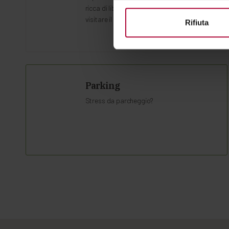
ricca di libri, da romanzi a guide per
visitare il territorio.
Rifiuta
Parking
Stress da parcheggio?