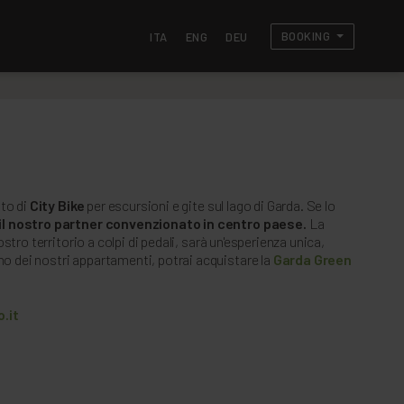
BOOKING
ITA
ENG
DEU
ito di
City Bike
per escursioni e gite sul lago di Garda. Se lo
il nostro partner convenzionato in centro paese.
La
stro territorio a colpi di pedali, sarà un'esperienza unica,
uno dei nostri appartamenti, potrai acquistare la
Garda Green
.it