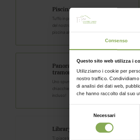
Piscina
Tuffo in piscina? Nella zona più romantica
del nostro Residence abbiamo una
piscina all'aperto con solarium.
Consenso
Questo sito web utilizza i c
Panorama Lounge,
relax con
Utilizziamo i cookie per perso
tramonti da sogno
nostro traffico. Condividiamo 
Uno spuntino gustoso, un aperitivo, una
di analisi dei dati web, pubbl
chiacchierata tra amici... il panorama è
che hanno raccolto dal suo uti
incluso!
Selezione
Necessari
del
consenso
Library
Ti piace leggere? La nostra biblioteca è