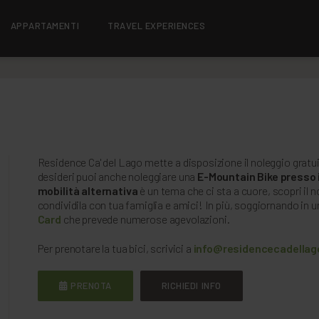
APPARTAMENTI
TRAVEL EXPERIENCES
Residence Ca' del Lago mette a disposizione il noleggio gratu
desideri puoi anche noleggiare una
E-Mountain Bike presso 
mobilità alternativa
è un tema che ci sta a cuore, scopri il no
condividila con tua famiglia e amici! In più, soggiornando in 
Card
che prevede numerose agevolazioni.
Per prenotare la tua bici, scrivici a
info@residencecadellago
PRENOTA
RICHIEDI INFO