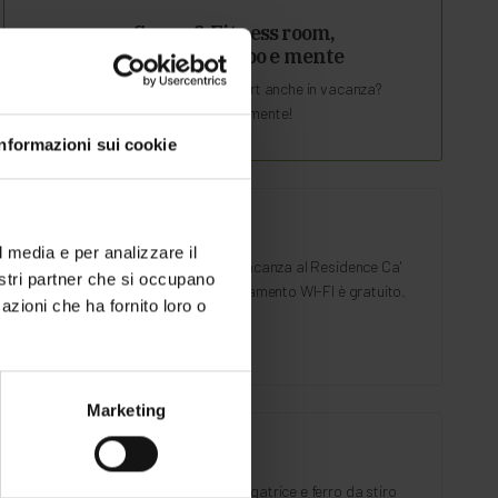
Sauna & Fitness room,
rigenera corpo e mente
Totale relax o sport anche in vacanza?
Rigenera corpo e mente!
Informazioni sui cookie
Free Wi-Fi
l media e per analizzare il
Condividi la tua vacanza al Residence Ca'
nostri partner che si occupano
del Lago, il collegamento WI-FI è gratuito.
azioni che ha fornito loro o
Marketing
Lavanderia
Lavanderia, asciugatrice e ferro da stiro