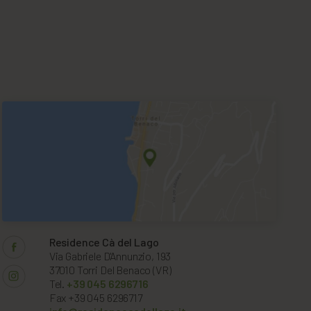
Residence Cà del Lago
Via Gabriele D'Annunzio, 193
37010 Torri Del Benaco (VR)
Tel.
+39 045 6296716
Fax +39 045 6296717