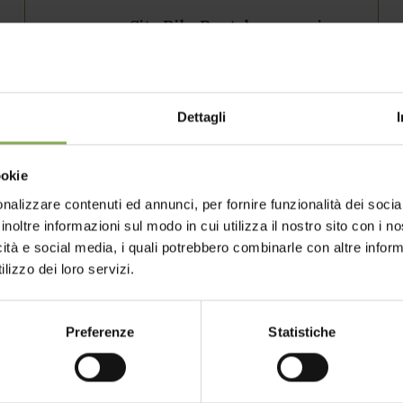
City Bike Rental,
vacanze in
bicicletta
Scoprire il Lago di Garda in sella alle due
ruote.
Dettagli
ookie
Giardino
nalizzare contenuti ed annunci, per fornire funzionalità dei socia
Rilassati nel nostro grande giardino
inoltre informazioni sul modo in cui utilizza il nostro sito con i 
all'inglese e puntellato di fiori profumati.
icità e social media, i quali potrebbero combinarle con altre inform
lizzo dei loro servizi.
Preferenze
Statistiche
Dog friendly
I tuoi amici a quattro zampe? Sono anche i