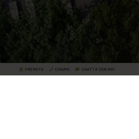
PRENOTA
CHIAMA
CHATTA CON NOI
Lake Garda Experiences,
racconti di viaggio
Condividiamo
con te le nostre storie, la vita a Ca' del Lago, le