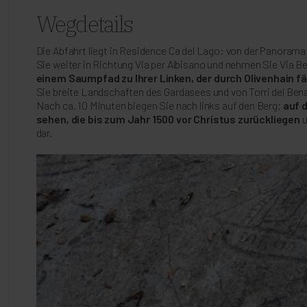
Wegdetails
Die Abfahrt liegt in Residence Ca del Lago: von der Panoram
Sie weiter in Richtung Via per Albisano und nehmen Sie Via Bel
einem Saumpfad zu Ihrer Linken, der durch Olivenhain fä
Sie breite Landschaften des Gardasees und von Torri del Ben
Nach ca. 10 Minuten biegen Sie nach links auf den Berg;
auf d
sehen, die bis zum Jahr 1500 vor Christus zurückliegen
u
dar.