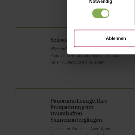
Notwendig
Ablehnen
Schwimmbad
Möchten Sie einfach mal abtauchen? Im
Panorama-Bereich der Residenz haben
wir ein Außenpool mit Solarium.
Panorama Lounge, Ihre
Entspannung mit
traumhaften
Sonnenuntergängen.
Ein leckerer Snack, ein Aperitif, ein