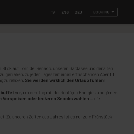
BOOKING
ITA
ENG
DEU
Blick auf Torri del Benaco, unseren Gardasee und der alten
u genießen, zu jeder Tageszeit einen erfrischenden Aperitif
g zu relaxen.
Sie werden wirklich den Urlaub fühlen!
sbuffet
vor, um den Tag mit der richtigen Energie zu beginnen.
n Vorspeisen oder leckeren Snacks wählen
... die
et. Zu anderen Zeiten des Jahres ist es nur zum Frühstück