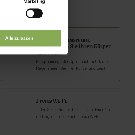
Marketing
Alle zulassen
Sauna & Fitnessraum,
regenerieren Sie Ihren Körper
und Geist
Entspannung oder Sport auch im Urlaub?
Regenerieren Sie Ihren Körper und Geist!
Freies Wi-Fi
Teilen Sie Ihren Urlaub in der Residence Ca
'del Lago mit dem kostenlosen Wi-Fi.